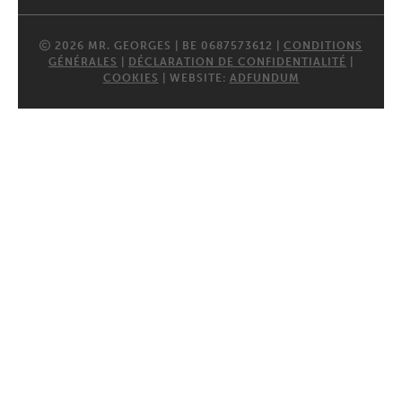
2026 MR. GEORGES | BE 0687573612 |
CONDITIONS
GÉNÉRALES
|
DÉCLARATION DE CONFIDENTIALITÉ
|
COOKIES
| WEBSITE:
ADFUNDUM