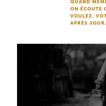
QUAND MÊME.
ON ÉCOUTE 
VOULEZ. VOT
APRÈS JOUR