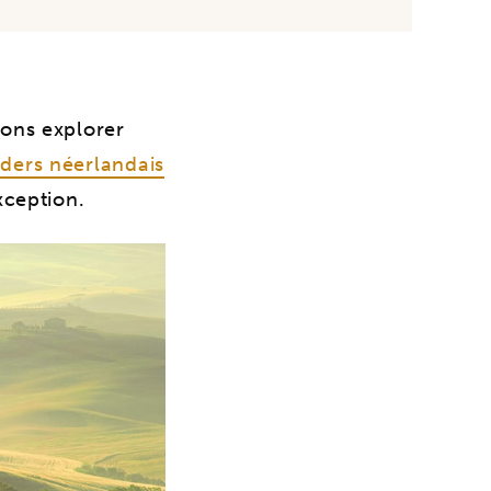
tons explorer
ders néerlandais
xception.