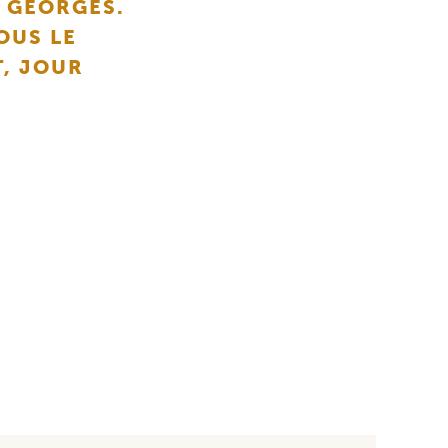
. GEORGES.
OUS LE
T, JOUR