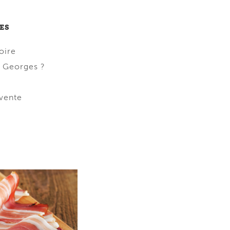
ES
oire
. Georges ?
 vente