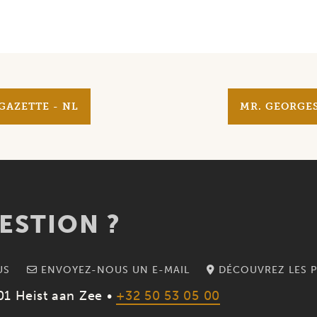
GAZETTE - NL
MR. GEORGES
ESTION ?
US
ENVOYEZ-NOUS UN E-MAIL
DÉCOUVREZ LES P
01 Heist aan Zee •
+32 50 53 05 00