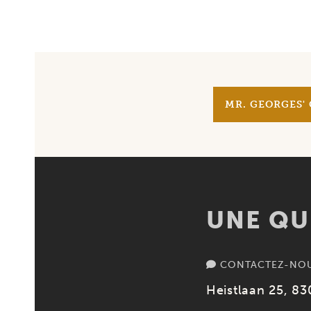
MR. GEORGES' 
UNE QU
CONTACTEZ-NO
Heistlaan 25, 83