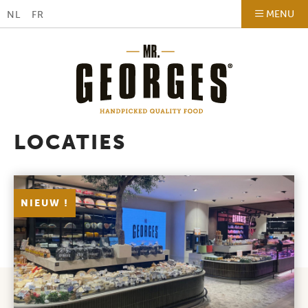
MENU
NL
FR
LOCATIES
NIEUW !