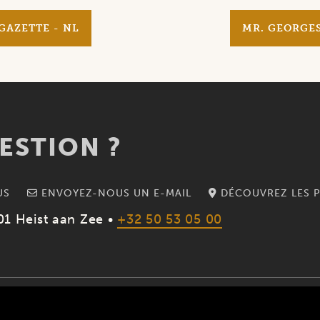
GAZETTE - NL
MR. GEORGES
ESTION ?
US
ENVOYEZ-NOUS UN E-MAIL
DÉCOUVREZ LES P
01 Heist aan Zee •
+32 50 53 05 00
612 |
CONDITIONS GÉNÉRALES
|
DÉCLARATION DE CONFIDENTIALI