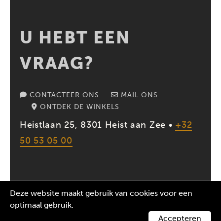
U HEBT EEN
VRAAG?
CONTACTEER ONS
MAIL ONS
ONTDEK DE WINKELS
Heistlaan 25, 8301 Heist aan Zee •
+32
50 53 05 00
Deze website maakt gebruik van cookies voor een
2026 MR. GEORGES | BE 0687573612 |
ALGEMENE
optimaal gebruik.
VOORWAARDEN
|
PRIVACY VERKLARING
|
COOKIES
|
WEBSITE:
ADFUNDUM
Accepteren
CONTACTEER ONS
BESTEL ONLINE