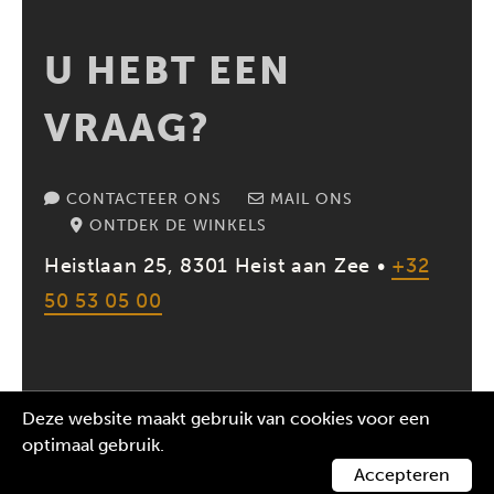
U HEBT EEN
VRAAG?
CONTACTEER ONS
MAIL ONS
ONTDEK DE WINKELS
Heistlaan 25, 8301 Heist aan Zee •
+32
50 53 05 00
Deze website maakt gebruik van cookies voor een
2026 MR. GEORGES | BE 0687573612 |
ALGEMENE
optimaal gebruik.
VOORWAARDEN
|
PRIVACY VERKLARING
|
COOKIES
|
WEBSITE:
ADFUNDUM
Accepteren
CONTACTEER ONS
BESTEL ONLINE